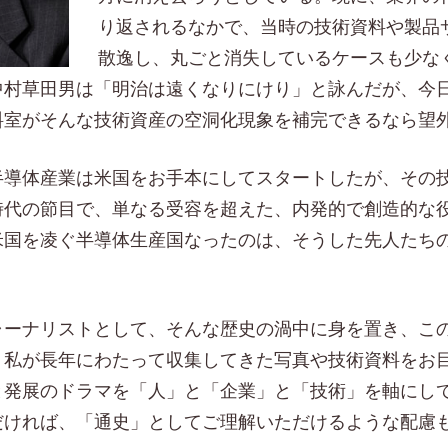
り返されるなかで、当時の技術資料や製品
散逸し、丸ごと消失しているケースも少な
中村草田男は「明治は遠くなりにけり」と詠んだが、今
料室がそんな技術資産の空洞化現象を補完できるなら望
半導体産業は米国をお手本にしてスタートしたが、その
時代の節目で、単なる受容を超えた、内発的で創造的な
米国を凌ぐ半導体生産国なったのは、そうした先人たち
ャーナリストとして、そんな歴史の渦中に身を置き、こ
、私が長年にわたって収集してきた写真や技術資料をお
と発展のドラマを「人」と「企業」と「技術」を軸にし
だければ、「通史」としてご理解いただけるような配慮