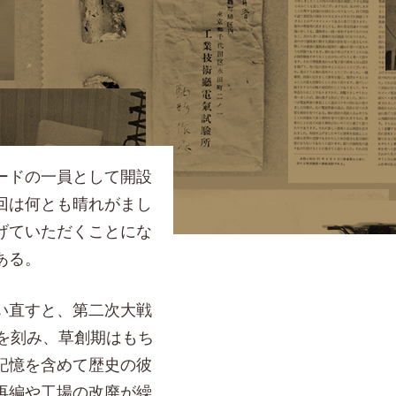
ードの一員として開設
回は何とも晴れがまし
げていただくことにな
ある。
い直すと、第二次大戦
を刻み、草創期はもち
記憶を含めて歴史の彼
再編や工場の改廃が繰