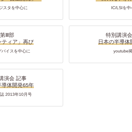
ジスタを中心に
IC/LSIを
第Ⅲ部
特別講演会
ンティア」再び
日本の半導体
デバイスを中心に
youtube
講演会 記事
導体開発65年
誌 2013年10月号