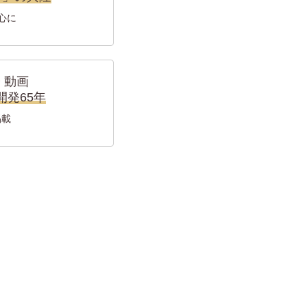
中心に
 動画
開発65年
掲載