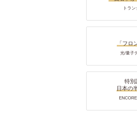
トラン
「フロ
光/量子
特別
日本の半
ENCORE