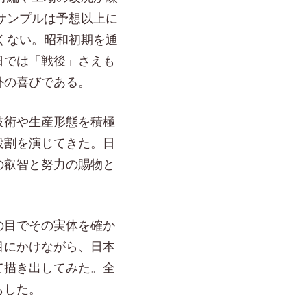
サンプルは予想以上に
くない。昭和初期を通
日では「戦後」さえも
外の喜びである。
技術や生産形態を積極
役割を演じてきた。日
の叡智と努力の賜物と
の目でその実体を確か
目にかけながら、日本
て描き出してみた。全
もした。